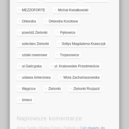
MEZZOFORTE
Michał Kwiatkowski
Orkiestra
Orkiestra Korzkiew
powódź Zielonki
Pękowice
sołectwo Zielonki
Sołtys Magdalena Krawczyk
szlaki rowerowe
Trojanowice
ul.Galicyjska
ul. Krakowskie Przedmieście
ustawa śmieciowa
Wola Zachariaszowska
Węgrzce
Zielonki
Zielonki Rozjazd
śmieci
Najnowsze komentarze
Anna Sieńko Radna Gminy Zielonki o
List otwarty do