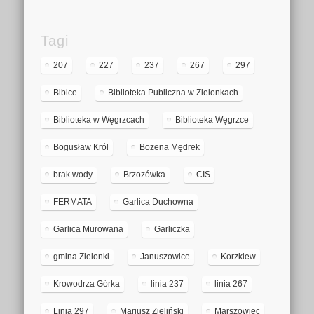
Tagi
207
227
237
267
297
Bibice
Biblioteka Publiczna w Zielonkach
Biblioteka w Węgrzcach
Biblioteka Węgrzce
Bogusław Król
Bożena Mędrek
brak wody
Brzozówka
CIS
FERMATA
Garlica Duchowna
Garlica Murowana
Garliczka
gmina Zielonki
Januszowice
Korzkiew
Krowodrza Górka
linia 237
linia 267
Linia 297
Mariusz Zieliński
Marszowiec