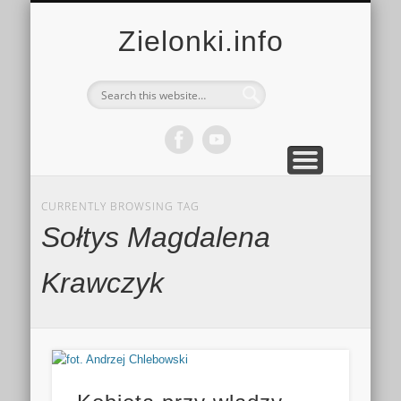
MULTIMEDIA
KALENDARZ
KONTAKT
KULTURA
MIEJSCA
SPORT
Zielonki.info
CURRENTLY BROWSING TAG
Sołtys Magdalena
Krawczyk